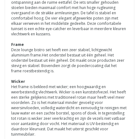
ontspanning aan de ruime eettafel. De iets smaller gehouden
stoelen bieden maximaal comfort met hun hoge rugleuning
overgaand in de strakke armleuningen. De tafel is stabiel en
comfortabel hoog. De vier elegant afgewerkte poten zijn met
elkaar verweven in het middelste gedeelte. Deze comfortabele
tuinset is een echte eye-catcher en leverbaar in meerdere kleuren
vlechtwerk en kussens.
Frame
Deze lounge bistro set heeft een zeer stabiel, lichtgewicht
aluminium frame.Het onderstel bestaat uit één geheel. Het
onderstel bestaat uit één geheel. Dit maakt onze producten zeer
stevig en stabiel. Bovendien zorgt de poedercoating dat het
frame roestbestendig is.
Wicker
Het frame is bekleed met wicker; een hoogwaardig en
weerbestendig vlechtwerk. Wicker is een kunststofvezel. Het heeft
een sterke gelijkenis met traditioneel rotan maar heeft veel meer
voordelen. Zo is het materiaal minder gevoelig voor
weersinvloeden, volledig waterdicht en eenvoudig te reinigen met
lauw water en een zachte borstel, spons of doek. In tegenstelling
tot rotan is wicker zeer veerkrachtig en zijn de vezels niet vatbaar
voor aantasting door vocht. Het materiaal is UV-bestendig en
daardoor kleurvast. Dat maakt het uiterst geschikt voor
tuinmeubilair.