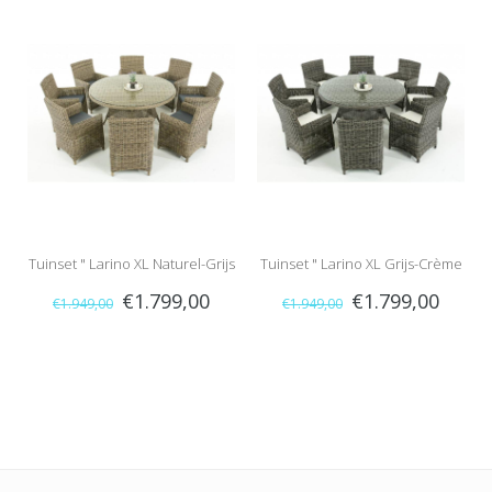
Tuinset " Larino XL Naturel-Grijs
Tuinset " Larino XL Grijs-Crème
€1.799,00
€1.799,00
€1.949,00
€1.949,00
"
"