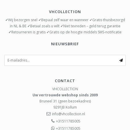
VHCOLLECTION
✓
Wij bezorgen snel
✓
Bepaal zelf waar en wanneer
✓
Gratis thuisbezorgd
in NL & BE
✓
Betaal zoals u wilt
✓
Niet tevreden – geld terug garantie
✓
Retourneren is gratis
✓
Gratis op de hoogte middels SMS-notificatie
NIEUWSBRIEF
CONTACT
VHCOLLECTION
Uw vertrouwde webshop sinds 2009
Bruneel 31 (geen bezoekadres)
9291JB
Kollum
info@vhcollection.nl
+31511785005
+31511785005