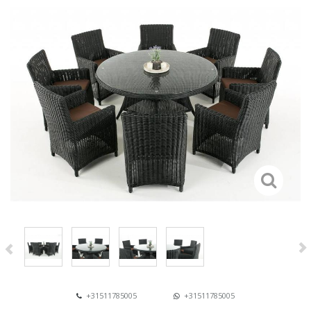
+31511785005
+31511785005