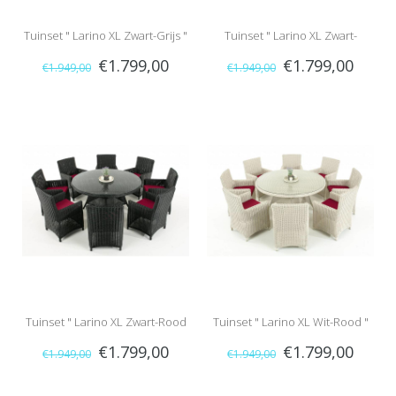
Tuinset " Larino XL Zwart-Grijs "
Tuinset " Larino XL Zwart-
€1.799,00
€1.799,00
€1.949,00
€1.949,00
Crème "
Tuinset " Larino XL Zwart-Rood
Tuinset " Larino XL Wit-Rood "
€1.799,00
€1.799,00
€1.949,00
€1.949,00
"