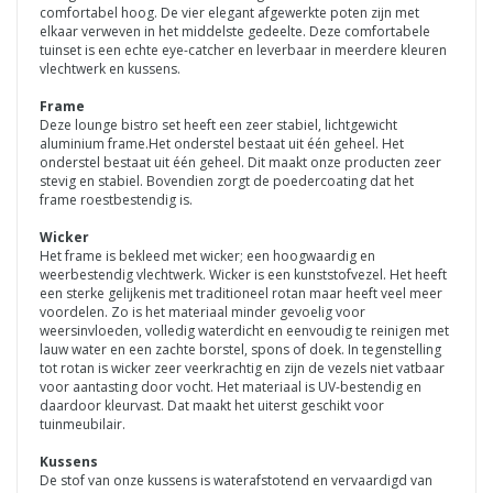
comfortabel hoog. De vier elegant afgewerkte poten zijn met
elkaar verweven in het middelste gedeelte. Deze comfortabele
tuinset is een echte eye-catcher en leverbaar in meerdere kleuren
vlechtwerk en kussens.
Frame
Deze lounge bistro set heeft een zeer stabiel, lichtgewicht
aluminium frame.Het onderstel bestaat uit één geheel. Het
onderstel bestaat uit één geheel. Dit maakt onze producten zeer
stevig en stabiel. Bovendien zorgt de poedercoating dat het
frame roestbestendig is.
Wicker
Het frame is bekleed met wicker; een hoogwaardig en
weerbestendig vlechtwerk. Wicker is een kunststofvezel. Het heeft
een sterke gelijkenis met traditioneel rotan maar heeft veel meer
voordelen. Zo is het materiaal minder gevoelig voor
weersinvloeden, volledig waterdicht en eenvoudig te reinigen met
lauw water en een zachte borstel, spons of doek. In tegenstelling
tot rotan is wicker zeer veerkrachtig en zijn de vezels niet vatbaar
voor aantasting door vocht. Het materiaal is UV-bestendig en
daardoor kleurvast. Dat maakt het uiterst geschikt voor
tuinmeubilair.
Kussens
De stof van onze kussens is waterafstotend en vervaardigd van