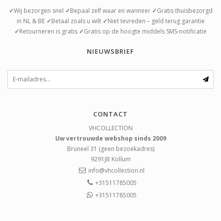
✓
Wij bezorgen snel
✓
Bepaal zelf waar en wanneer
✓
Gratis thuisbezorgd
in NL & BE
✓
Betaal zoals u wilt
✓
Niet tevreden – geld terug garantie
✓
Retourneren is gratis
✓
Gratis op de hoogte middels SMS-notificatie
NIEUWSBRIEF
CONTACT
VHCOLLECTION
Uw vertrouwde webshop sinds 2009
Bruneel 31 (geen bezoekadres)
9291JB
Kollum
info@vhcollection.nl
+31511785005
+31511785005