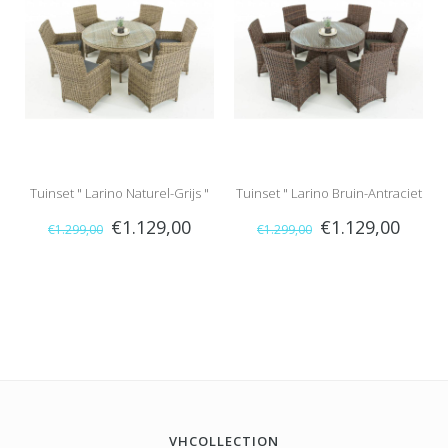
Tuinset " Larino Naturel-Grijs "
Tuinset " Larino Bruin-Antraciet
€1.129,00
€1.129,00
€1.299,00
€1.299,00
"
VHCOLLECTION