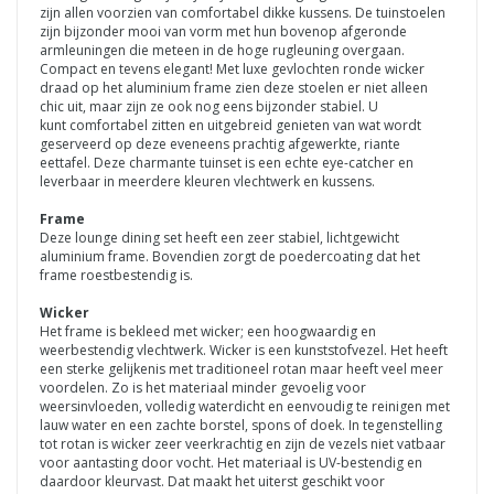
zijn allen voorzien van comfortabel dikke kussens. De tuinstoelen
zijn bijzonder mooi van vorm met hun bovenop afgeronde
armleuningen die meteen in de hoge rugleuning overgaan.
Compact en tevens elegant! Met luxe gevlochten ronde wicker
draad op het aluminium frame zien deze stoelen er niet alleen
chic uit, maar zijn ze ook nog eens bijzonder stabiel. U
kunt comfortabel zitten en uitgebreid genieten van wat wordt
geserveerd op deze eveneens prachtig afgewerkte, riante
eettafel. Deze charmante
tuinset is een echte eye-catcher en
leverbaar in meerdere kleuren vlechtwerk en kussens.
Frame
Deze lounge dining set heeft een zeer stabiel, lichtgewicht
aluminium frame. Bovendien zorgt de poedercoating dat het
frame roestbestendig is.
Wicker
Het frame is bekleed met wicker; een hoogwaardig en
weerbestendig vlechtwerk. Wicker is een kunststofvezel. Het heeft
een sterke gelijkenis met traditioneel rotan maar heeft veel meer
voordelen. Zo is het materiaal minder gevoelig voor
weersinvloeden, volledig waterdicht en eenvoudig te reinigen met
lauw water en een zachte borstel, spons of doek. In tegenstelling
tot rotan is wicker zeer veerkrachtig en zijn de vezels niet vatbaar
voor aantasting door vocht. Het materiaal is UV-bestendig en
daardoor kleurvast. Dat maakt het uiterst geschikt voor