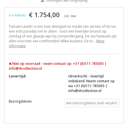
Toevoegen aan vergelijking
€ 1.754,00
€ 1.898,00
Incl. btw
Tuinset Lavello is een luxe diningset en maakt van uw tuin of terras
een echt paradijs om te zitten - voor een heerlijke brunch op
zondag of een glaasje wijn bij zonsondergang. De zes fauteuils zijn
allen voorzien van comfortabel dikke kussens. De tu...
Meer
informatie
Niet op voorraad - neem contact op: +31 (0)511-785005 |
info@vhcollection.nl
Levertijd:
Uitverkocht - levertijd
onbekend. Neem contact op
via +31 (0)511-785005 |
info@vhcollection.nl
Bezorgdatum: