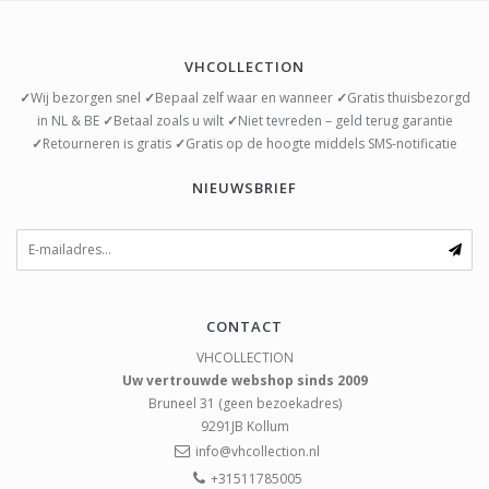
VHCOLLECTION
✓
Wij bezorgen snel
✓
Bepaal zelf waar en wanneer
✓
Gratis thuisbezorgd
in NL & BE
✓
Betaal zoals u wilt
✓
Niet tevreden – geld terug garantie
✓
Retourneren is gratis
✓
Gratis op de hoogte middels SMS-notificatie
NIEUWSBRIEF
CONTACT
VHCOLLECTION
Uw vertrouwde webshop sinds 2009
Bruneel 31 (geen bezoekadres)
9291JB
Kollum
info@vhcollection.nl
+31511785005