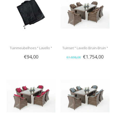
Tuinmeubelhoes " Lavello "
Tuinset " Lavello Bruin-Bruin "
€94,00
€1.754,00
€1.898,00