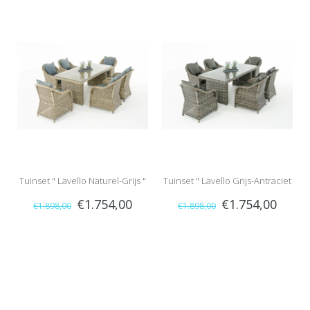
Tuinset " Lavello Naturel-Grijs "
Tuinset " Lavello Grijs-Antraciet
€1.754,00
€1.754,00
€1.898,00
€1.898,00
"