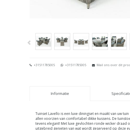
+31511785005
+31511785005
Mail ons over dit pro
Informatie
Specificat
Tuinset Lavello is een luxe diningset en maakt van uw tuin
allen voorzien van comfortabel dikke kussens. De tuins
tevens elegant! Met luxe gevlochten ronde wicker draad op
uitgebreid genieten van wat wordt geserveerd op deze ev