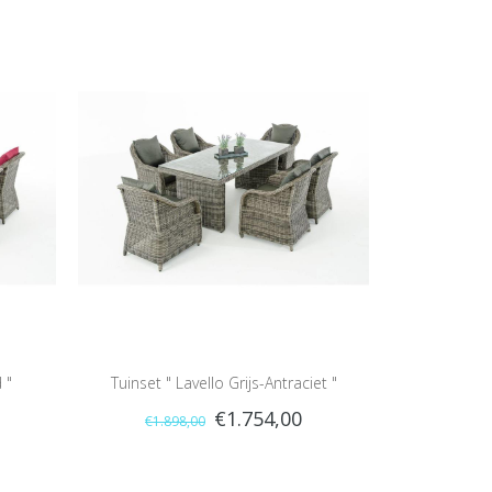
 "
Tuinset " Lavello Grijs-Antraciet "
€1.754,00
€1.898,00