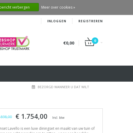
 bericht verbergen
Meer over cookies »
INLOGGEN
REGISTREREN
0
€0,00
BEZORGD WANNEER U DAT WILT
€ 1.754,00
.898,00
Incl. btw
nset Lavello is een luxe diningset en maakt van uw tuin of