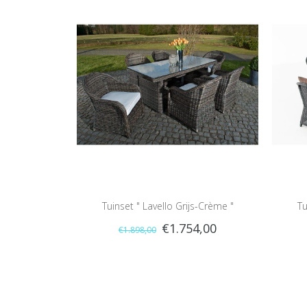
Tuinset " Lavello Grijs-Crème "
Tu
€1.754,00
€1.898,00