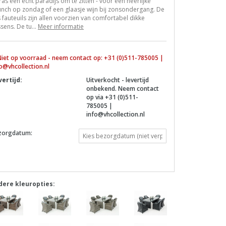
ras een echt paradijs om te zitten - voor een heerlijke
nch op zondag of een glaasje wijn bij zonsondergang. De
 fauteuils zijn allen voorzien van comfortabel dikke
sens. De tu...
Meer informatie
iet op voorraad - neem contact op: +31 (0)511-785005 |
o@vhcollection.nl
vertijd:
Uitverkocht - levertijd
onbekend. Neem contact
op via +31 (0)511-
785005 |
info@vhcollection.nl
zorgdatum:
dere kleuropties: