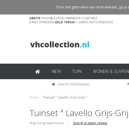
Door het gebruiken van onze website, ga je
GRATIS
THUISBEZORGD, WANNEER U DAT WILT
& NIET TEVREDEN-
GELD TERUG!
+ GRATIS RETOURSERVICE
NEW
TUIN
WONEN & SLAPEN
GRATIS VERZENDING
Home
/
Tuinset " Lavello Grijs-Grijs "
Tuinset " Lavello Grijs-Grij
Nog niet gewaardeerd
|
Schrijf je eigen review