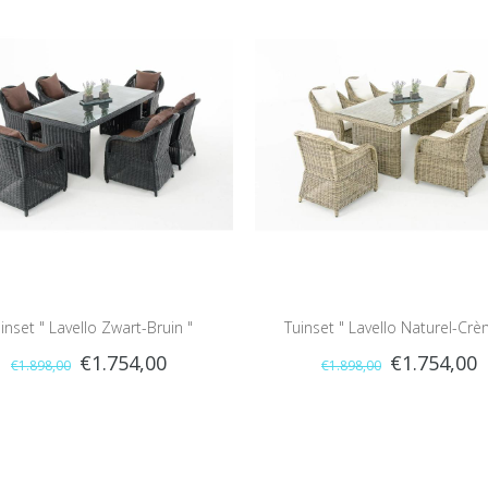
inset " Lavello Zwart-Bruin "
Tuinset " Lavello Naturel-Crè
€1.754,00
€1.754,00
€1.898,00
€1.898,00