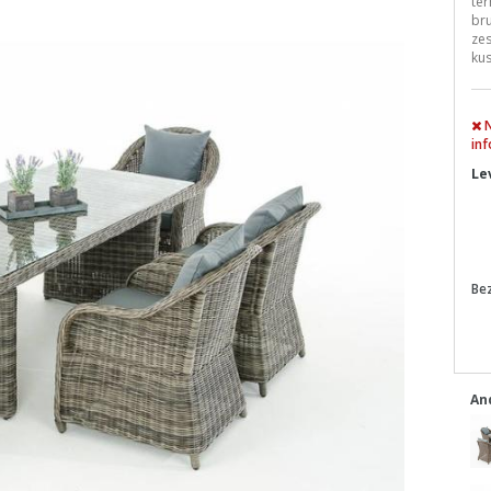
ter
bru
zes
kus
N
inf
Le
Be
An