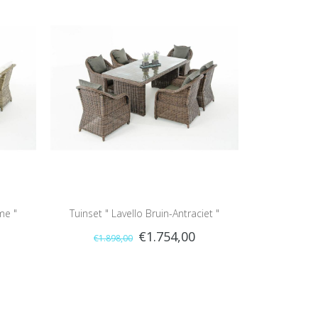
me "
Tuinset " Lavello Bruin-Antraciet "
€1.754,00
€1.898,00