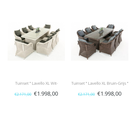
Tuinset " Lavello XL Wit-
Tuinset " Lavello XL Bruin-Grijs "
€1.998,00
€1.998,00
€2.171,00
€2.171,00
Antraciet "