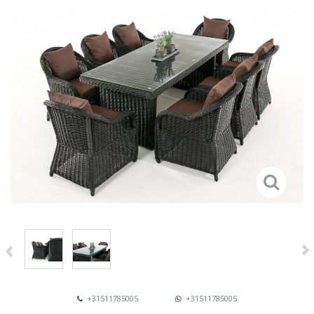
+31511785005
+31511785005