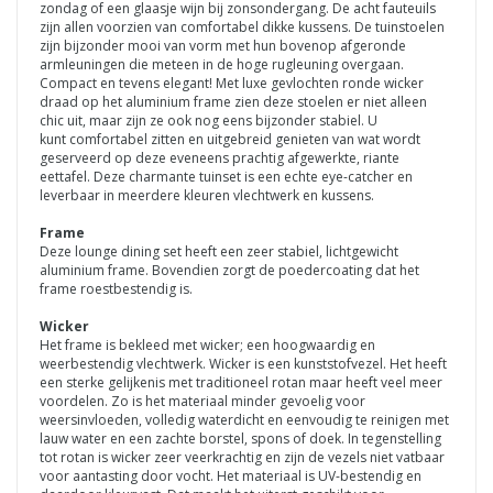
zondag of een glaasje wijn bij zonsondergang. De acht fauteuils
zijn allen voorzien van comfortabel dikke kussens. De tuinstoelen
zijn bijzonder mooi van vorm met hun bovenop afgeronde
armleuningen die meteen in de hoge rugleuning overgaan.
Compact en tevens elegant! Met luxe gevlochten ronde wicker
draad op het aluminium frame zien deze stoelen er niet alleen
chic uit, maar zijn ze ook nog eens bijzonder stabiel. U
kunt comfortabel zitten en uitgebreid genieten van wat wordt
geserveerd op deze eveneens prachtig afgewerkte, riante
eettafel. Deze charmante
tuinset is een echte eye-catcher en
leverbaar in meerdere kleuren vlechtwerk en kussens.
Frame
Deze lounge dining set heeft een zeer stabiel, lichtgewicht
aluminium frame. Bovendien zorgt de poedercoating dat het
frame roestbestendig is.
Wicker
Het frame is bekleed met wicker; een hoogwaardig en
weerbestendig vlechtwerk. Wicker is een kunststofvezel. Het heeft
een sterke gelijkenis met traditioneel rotan maar heeft veel meer
voordelen. Zo is het materiaal minder gevoelig voor
weersinvloeden, volledig waterdicht en eenvoudig te reinigen met
lauw water en een zachte borstel, spons of doek. In tegenstelling
tot rotan is wicker zeer veerkrachtig en zijn de vezels niet vatbaar
voor aantasting door vocht. Het materiaal is UV-bestendig en