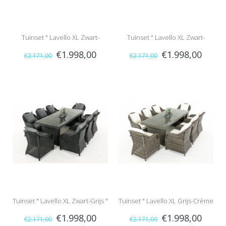
Tuinset " Lavello XL Zwart-
Tuinset " Lavello XL Zwart-
€1.998,00
€1.998,00
€2.171,00
€2.171,00
Crème "
Antraciet "
Tuinset " Lavello XL Zwart-Grijs "
Tuinset " Lavello XL Grijs-Crème
€1.998,00
€1.998,00
€2.171,00
€2.171,00
"