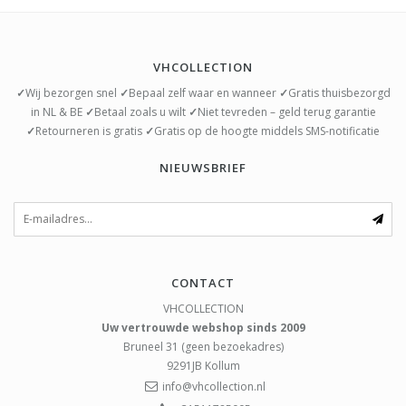
VHCOLLECTION
✓
Wij bezorgen snel
✓
Bepaal zelf waar en wanneer
✓
Gratis thuisbezorgd
in NL & BE
✓
Betaal zoals u wilt
✓
Niet tevreden – geld terug garantie
✓
Retourneren is gratis
✓
Gratis op de hoogte middels SMS-notificatie
NIEUWSBRIEF
CONTACT
VHCOLLECTION
Uw vertrouwde webshop sinds 2009
Bruneel 31 (geen bezoekadres)
9291JB
Kollum
info@vhcollection.nl