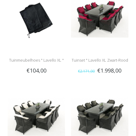
Tuinmeubelhoes " Lavello XL "
Tuinset " Lavello XL Zwart-Rood
€104,00
€1.998,00
€2.171,00
"