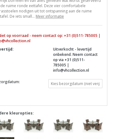
rlijk borrelen en van alles genieten wat wordt geserveerd
de ruime ronde eettafel. Deze vier comfortabele
rasstoelen nodigen uit tot ontspanning aan de ruime
tafel. De iets small...
Meer informatie
iet op voorraad - neem contact op: +31 (0)511-785005 |
o@vhcollection.nl
vertijd:
Uitverkocht - levertijd
onbekend. Neem contact
op via +31 (0)511-
785005 |
info@vhcollection.nl
zorgdatum:
dere kleuropties: