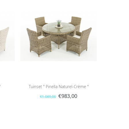
"
Tuinset " Pinella Naturel-Crème "
€983,00
€1.069,00