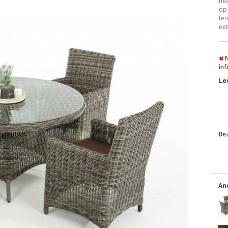
hee
op 
ter
eet
N
inf
Le
Be
An