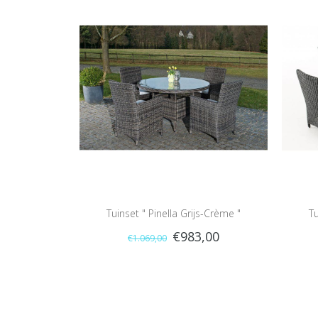
Tuinset " Pinella Grijs-Crème "
Tu
€983,00
€1.069,00