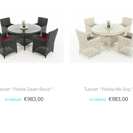
inset " Pinella Zwart-Rood "
Tuinset " Pinella Wit-Grijs 
€983,00
€983,00
€1.069,00
€1.069,00