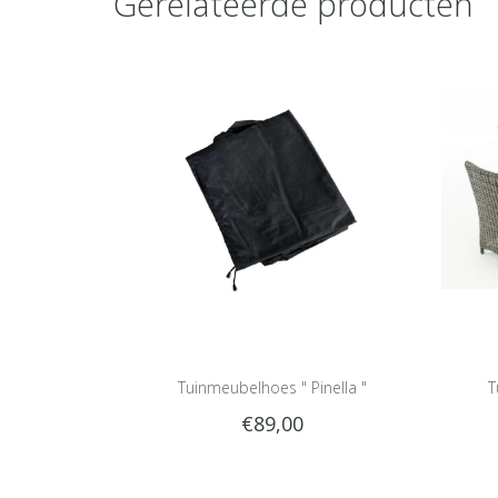
Gerelateerde producten
Tuinmeubelhoes " Pinella "
T
€89,00