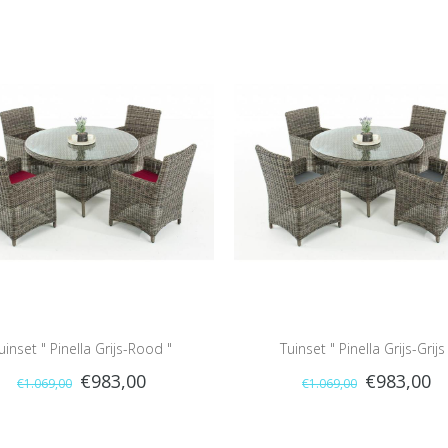
uinset " Pinella Grijs-Rood "
Tuinset " Pinella Grijs-Grijs 
€983,00
€983,00
€1.069,00
€1.069,00