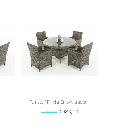
"
Tuinset " Pinella Grijs-Antraciet "
€983,00
€1.069,00