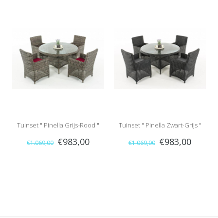
Tuinset " Pinella Grijs-Rood "
Tuinset " Pinella Zwart-Grijs "
€983,00
€983,00
€1.069,00
€1.069,00