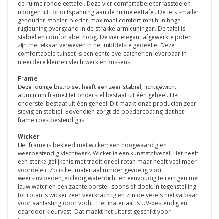
de ruime ronde eettafel. Deze vier comfortabele terrasstoelen
nodigen uit tot ontspanning aan de ruime eettafel. De iets smaller
gehouden stoelen bieden maximaal comfort met hun hoge
rugleuning overgaand in de strakke armleuningen. De tafel is
stabiel en comfortabel hoog. De vier elegant afgewerkte poten
zijn met elkaar verweven in het middelste gedeelte. Deze
comfortabele tuinset is een echte eye-catcher en leverbaar in
meerdere kleuren vlechtwerk en kussens.
Frame
Deze lounge bistro set heeft een zeer stabiel, lichtgewicht
aluminium frame.Het onderstel bestaat uit één geheel. Het
onderstel bestaat uit één geheel. Dit maakt onze producten zeer
stevig en stabiel. Bovendien zorgt de poedercoating dat het
frame roestbestendig is.
Wicker
Het frame is bekleed met wicker; een hoogwaardig en
weerbestendig vlechtwerk. Wicker is een kunststofvezel. Het heeft
een sterke gelijkenis met traditioneel rotan maar heeft veel meer
voordelen. Zo is het materiaal minder gevoelig voor
weersinvloeden, volledig waterdicht en eenvoudig te reinigen met
lauw water en een zachte borstel, spons of doek. In tegenstelling
tot rotan is wicker zeer veerkrachtig en zijn de vezels niet vatbaar
voor aantasting door vocht. Het materiaal is UV-bestendig en
daardoor kleurvast. Dat maakt het uiterst geschikt voor