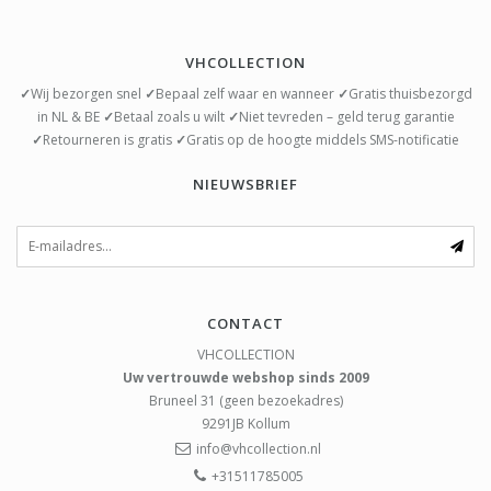
VHCOLLECTION
✓
Wij bezorgen snel
✓
Bepaal zelf waar en wanneer
✓
Gratis thuisbezorgd
in NL & BE
✓
Betaal zoals u wilt
✓
Niet tevreden – geld terug garantie
✓
Retourneren is gratis
✓
Gratis op de hoogte middels SMS-notificatie
NIEUWSBRIEF
CONTACT
VHCOLLECTION
Uw vertrouwde webshop sinds 2009
Bruneel 31 (geen bezoekadres)
9291JB
Kollum
info@vhcollection.nl
+31511785005