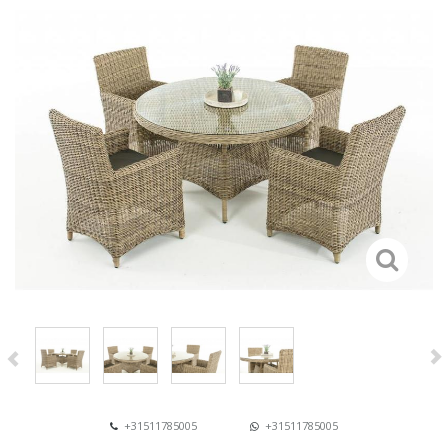
+31511785005
+31511785005