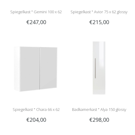
Spiegelkast " Gemini 100 x 62
Spiegelkast " Avior 75 x 62 glossy
€247,00
€215,00
glossy white "
white "
Spiegelkast " Chara 66 x 62
Badkamerkast " Alya 150 glossy
€204,00
€298,00
glossy white "
white "