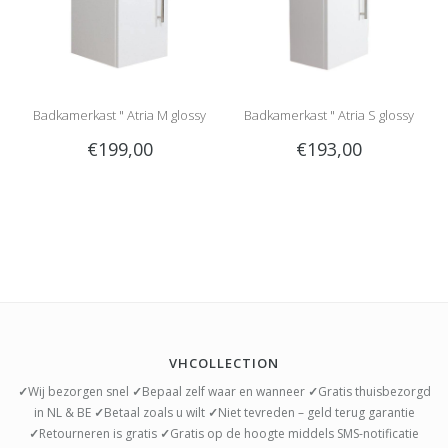
Badkamerkast " Atria M glossy
Badkamerkast " Atria S glossy
€199,00
€193,00
white "
white "
VHCOLLECTION
✓
Wij bezorgen snel
✓
Bepaal zelf waar en wanneer
✓
Gratis thuisbezorgd
in NL & BE
✓
Betaal zoals u wilt
✓
Niet tevreden – geld terug garantie
✓
Retourneren is gratis
✓
Gratis op de hoogte middels SMS-notificatie