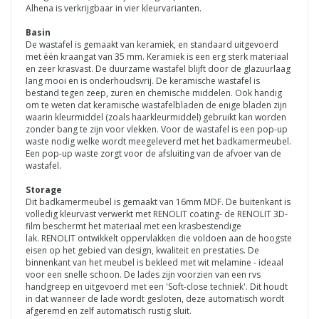
Alhena is verkrijgbaar in vier kleurvarianten.
Basin
De wastafel is gemaakt van keramiek, en standaard uitgevoerd
met één kraangat van 35 mm. Keramiek is een erg sterk materiaal
en zeer krasvast. De duurzame wastafel blijft door de glazuurlaag
lang mooi en is onderhoudsvrij. De keramische wastafel is
bestand tegen zeep, zuren en chemische middelen. Ook handig
om te weten dat keramische wastafelbladen de enige bladen zijn
waarin kleurmiddel (zoals haarkleurmiddel) gebruikt kan worden
zonder bang te zijn voor vlekken. Voor de wastafel is een pop-up
waste nodig welke wordt meegeleverd met het badkamermeubel.
Een pop-up waste zorgt voor de afsluiting van de afvoer van de
wastafel.
Storage
Dit badkamermeubel is gemaakt van 16mm MDF. De buitenkant is
volledig kleurvast verwerkt met RENOLIT coating- de
RENOLIT
3D-
film beschermt het materiaal met een krasbestendige
lak.
RENOLIT
ontwikkelt oppervlakken die voldoen aan de hoogste
eisen op het gebied van design, kwaliteit en prestaties.
De
binnenkant van het meubel is bekleed met wit melamine - ideaal
voor een snelle schoon. De lades zijn voorzien van een rvs
handgreep en uitgevoerd met een 'Soft-close techniek'. Dit houdt
in dat wanneer de lade wordt gesloten, deze automatisch wordt
afgeremd en zelf automatisch rustig sluit.