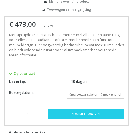
Mail ons over dit product
Toevoegen aan vergelijking
€ 473,00
Incl. btw
Met zijn tijdloze design is badkamermeubel Alhena een aanvulling
voor elke kleine badkamer of toilet met behoefte aan functioneel
meubeldesign. Dit hoogwaardig badmeubel bevat twee ruime lades
en biedt voldoende ruimte voor al uw badkamerbenodigdhede...
Meer informatie
Op voorraad
Levertijd:
10 dagen
Bezorgdatum:
IN WINKELWAGEN
Andere kleuropties: