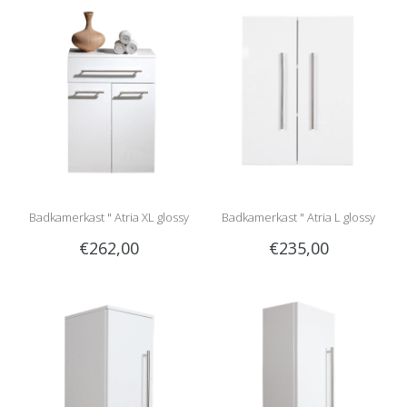
Badkamerkast " Atria XL glossy
Badkamerkast " Atria L glossy
€262,00
€235,00
white "
white "