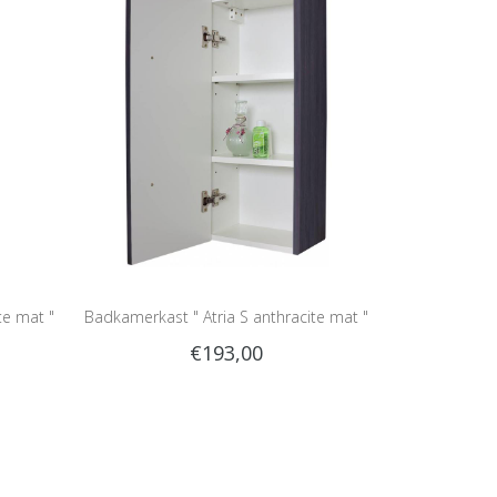
te mat "
Badkamerkast " Atria S anthracite mat "
€193,00