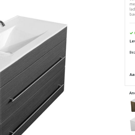
me
lad
ba
Le
Be
Aa
An