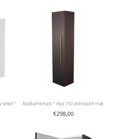
y white "
Badkamerkast " Alya 150 anthracite mat
€298,00
"