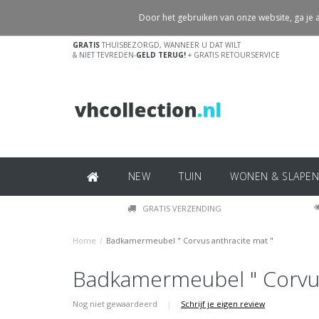
Door het gebruiken van onze website, ga je
GRATIS
THUISBEZORGD, WANNEER U DAT WILT
& NIET TEVREDEN-
GELD TERUG!
+ GRATIS RETOURSERVICE
NEW
TUIN
WONEN & SLAPEN
GRATIS VERZENDING
Home
/
Badkamermeubel " Corvus anthracite mat "
Badkamermeubel " Corvus
Nog niet gewaardeerd
|
Schrijf je eigen review