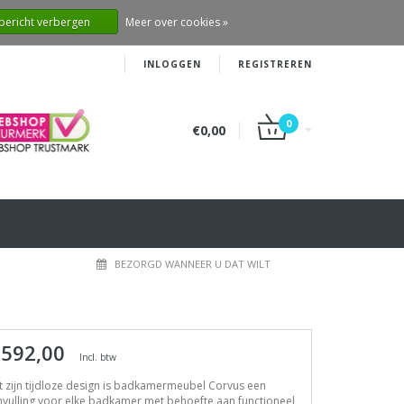
 bericht verbergen
Meer over cookies »
INLOGGEN
REGISTREREN
0
€0,00
BEZORGD WANNEER U DAT WILT
 592,00
Incl. btw
 zijn tijdloze design is badkamermeubel Corvus een
vulling voor elke badkamer met behoefte aan functioneel