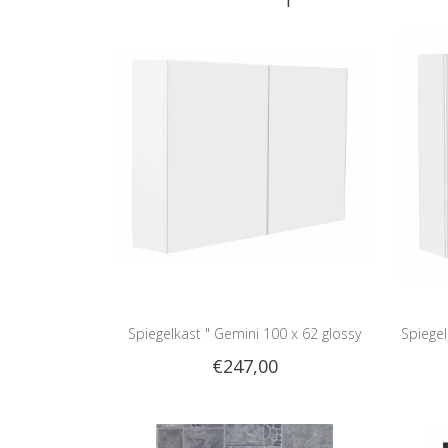
Spiegelkast " Gemini 100 x 62 glossy
Spiegel
€247,00
white "