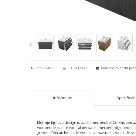
+31511785005
+31511785005
Mail ons over dit pro
Informatie
Specificat
Met zijn tijdloze design is badkamermeubel Corvus een 
voldoende ruimte voor al uw badkamerbenodigdheden. De l
grepen. Eyecatcher is de exclusieve wastafel. Naast de s