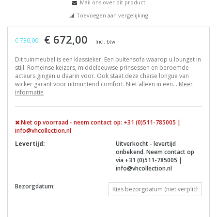
Mail ons over dit product
Toevoegen aan vergelijking
€ 672,00
€ 730,00
Incl. btw
Dit tuinmeubel is een klassieker. Een buitensofa waarop u lounget in
stijl. Romeinse keizers, middeleeuwse prinsessen en beroemde
acteurs gingen u daarin voor. Ook staat deze chaise longue van
wicker garant voor uitmuntend comfort. Niet alleen in een...
Meer
informatie
Niet op voorraad - neem contact op: +31 (0)511-785005 |
info@vhcollection.nl
Levertijd:
Uitverkocht - levertijd
onbekend. Neem contact op
via +31 (0)511-785005 |
info@vhcollection.nl
Bezorgdatum: