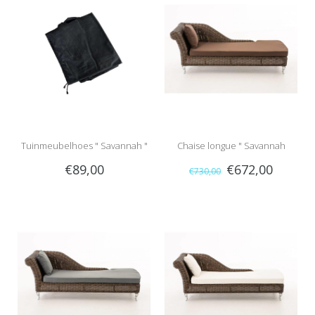
Tuinmeubelhoes " Savannah "
Chaise longue " Savannah
€89,00
€672,00
€730,00
Bruin-Bruin "