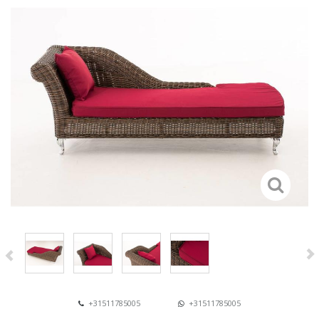
+31511785005
+31511785005