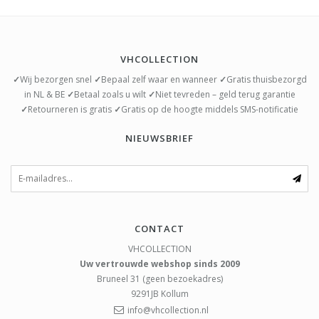
VHCOLLECTION
✓
Wij bezorgen snel
✓
Bepaal zelf waar en wanneer
✓
Gratis thuisbezorgd
in NL & BE
✓
Betaal zoals u wilt
✓
Niet tevreden – geld terug garantie
✓
Retourneren is gratis
✓
Gratis op de hoogte middels SMS-notificatie
NIEUWSBRIEF
CONTACT
VHCOLLECTION
Uw vertrouwde webshop sinds 2009
Bruneel 31 (geen bezoekadres)
9291JB
Kollum
info@vhcollection.nl