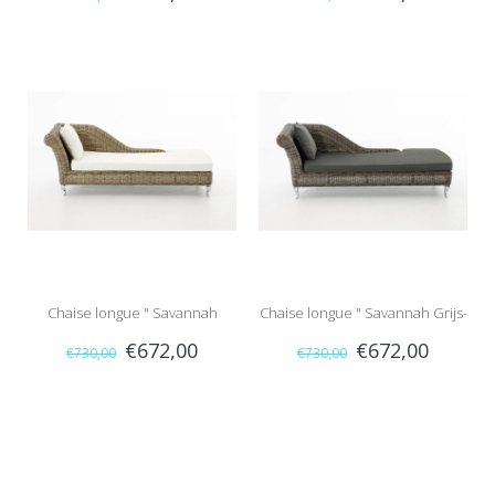
Bruin-Antraciet "
Grijs "
Chaise longue " Savannah
Chaise longue " Savannah Grijs-
€672,00
€672,00
€730,00
€730,00
Naturel-Crème "
Antraciet "