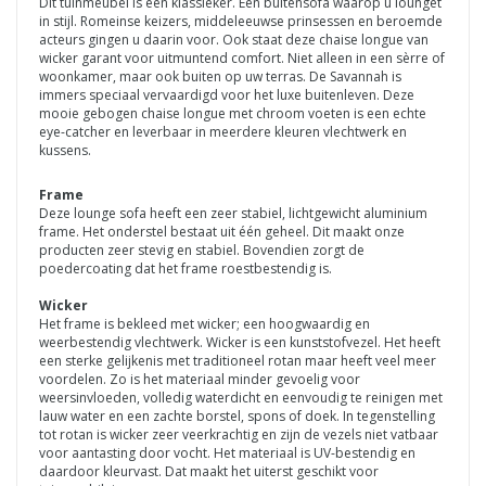
Dit tuinmeubel is een klassieker. Een buitensofa waarop u lounget
in stijl. Romeinse keizers, middeleeuwse prinsessen en beroemde
acteurs gingen u daarin voor. Ook staat deze chaise longue van
wicker garant voor uitmuntend comfort. Niet alleen in een sèrre of
woonkamer, maar ook buiten op uw terras. De Savannah is
immers speciaal vervaardigd voor het luxe buitenleven. Deze
mooie gebogen chaise longue met chroom voeten is een echte
eye-catcher en leverbaar in meerdere kleuren vlechtwerk en
kussens.
Frame
Deze lounge sofa heeft een zeer stabiel, lichtgewicht aluminium
frame. Het onderstel bestaat uit één geheel. Dit maakt onze
producten zeer stevig en stabiel. Bovendien zorgt de
poedercoating dat het frame roestbestendig is.
Wicker
Het frame is bekleed met wicker; een hoogwaardig en
weerbestendig vlechtwerk. Wicker is een kunststofvezel. Het heeft
een sterke gelijkenis met traditioneel rotan maar heeft veel meer
voordelen. Zo is het materiaal minder gevoelig voor
weersinvloeden, volledig waterdicht en eenvoudig te reinigen met
lauw water en een zachte borstel, spons of doek. In tegenstelling
tot rotan is wicker zeer veerkrachtig en zijn de vezels niet vatbaar
voor aantasting door vocht. Het materiaal is UV-bestendig en
daardoor kleurvast. Dat maakt het uiterst geschikt voor