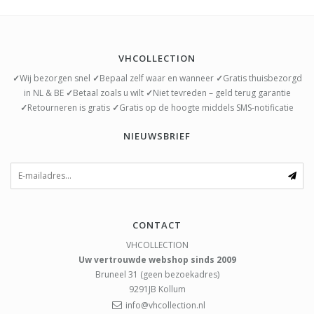
VHCOLLECTION
✓
Wij bezorgen snel
✓
Bepaal zelf waar en wanneer
✓
Gratis thuisbezorgd
in NL & BE
✓
Betaal zoals u wilt
✓
Niet tevreden – geld terug garantie
✓
Retourneren is gratis
✓
Gratis op de hoogte middels SMS-notificatie
NIEUWSBRIEF
CONTACT
VHCOLLECTION
Uw vertrouwde webshop sinds 2009
Bruneel 31 (geen bezoekadres)
9291JB
Kollum
info@vhcollection.nl