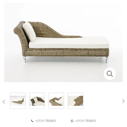
+31511785005
+31511785005