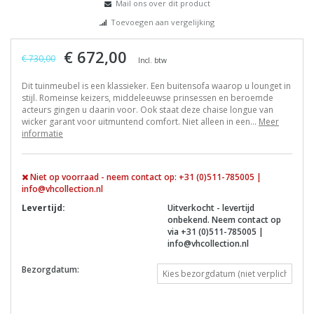
Mail ons over dit product
Toevoegen aan vergelijking
€ 672,00
€ 730,00
Incl. btw
Dit tuinmeubel is een klassieker. Een buitensofa waarop u lounget in
stijl. Romeinse keizers, middeleeuwse prinsessen en beroemde
acteurs gingen u daarin voor. Ook staat deze chaise longue van
wicker garant voor uitmuntend comfort. Niet alleen in een...
Meer
informatie
Niet op voorraad - neem contact op: +31 (0)511-785005 |
info@vhcollection.nl
Levertijd:
Uitverkocht - levertijd
onbekend. Neem contact op
via +31 (0)511-785005 |
info@vhcollection.nl
Bezorgdatum: