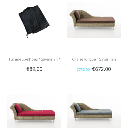
Tuinmeubelhoes " Savannah "
Chaise longue " Savannah
€89,00
€672,00
€730,00
Naturel-Bruin "