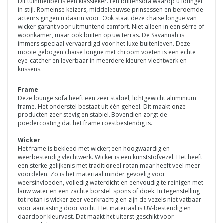
Dit tuinmeubel is een klassieker. Een buitensofa waarop u lounget
in stijl. Romeinse keizers, middeleeuwse prinsessen en beroemde
acteurs gingen u daarin voor. Ook staat deze chaise longue van
wicker garant voor uitmuntend comfort. Niet alleen in een sèrre of
woonkamer, maar ook buiten op uw terras. De Savannah is
immers speciaal vervaardigd voor het luxe buitenleven. Deze
mooie gebogen chaise longue met chroom voeten is een echte
eye-catcher en leverbaar in meerdere kleuren vlechtwerk en
kussens.
Frame
Deze lounge sofa heeft een zeer stabiel, lichtgewicht aluminium
frame. Het onderstel bestaat uit één geheel. Dit maakt onze
producten zeer stevig en stabiel. Bovendien zorgt de
poedercoating dat het frame roestbestendig is.
Wicker
Het frame is bekleed met wicker; een hoogwaardig en
weerbestendig vlechtwerk. Wicker is een kunststofvezel. Het heeft
een sterke gelijkenis met traditioneel rotan maar heeft veel meer
voordelen. Zo is het materiaal minder gevoelig voor
weersinvloeden, volledig waterdicht en eenvoudig te reinigen met
lauw water en een zachte borstel, spons of doek. In tegenstelling
tot rotan is wicker zeer veerkrachtig en zijn de vezels niet vatbaar
voor aantasting door vocht. Het materiaal is UV-bestendig en
daardoor kleurvast. Dat maakt het uiterst geschikt voor