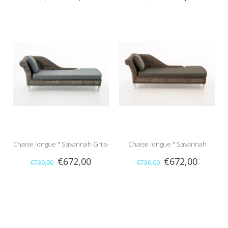
Naturel-Antraciet "
Zwart-Bruin "
Chaise longue " Savannah Grijs-
Chaise longue " Savannah
€672,00
€672,00
€730,00
€730,00
Grijs "
Bruin-Antraciet "