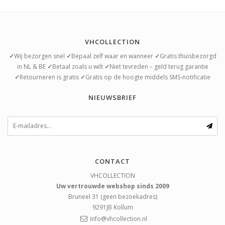
VHCOLLECTION
✓
Wij bezorgen snel
✓
Bepaal zelf waar en wanneer
✓
Gratis thuisbezorgd
in NL & BE
✓
Betaal zoals u wilt
✓
Niet tevreden – geld terug garantie
✓
Retourneren is gratis
✓
Gratis op de hoogte middels SMS-notificatie
NIEUWSBRIEF
CONTACT
VHCOLLECTION
Uw vertrouwde webshop sinds 2009
Bruneel 31 (geen bezoekadres)
9291JB
Kollum
info@vhcollection.nl