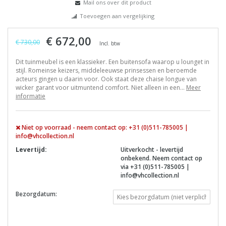
Mail ons over dit product
Toevoegen aan vergelijking
€ 672,00
€ 730,00
Incl. btw
Dit tuinmeubel is een klassieker. Een buitensofa waarop u lounget in
stijl. Romeinse keizers, middeleeuwse prinsessen en beroemde
acteurs gingen u daarin voor. Ook staat deze chaise longue van
wicker garant voor uitmuntend comfort. Niet alleen in een...
Meer
informatie
Niet op voorraad - neem contact op: +31 (0)511-785005 |
info@vhcollection.nl
Levertijd:
Uitverkocht - levertijd
onbekend. Neem contact op
via +31 (0)511-785005 |
info@vhcollection.nl
Bezorgdatum: