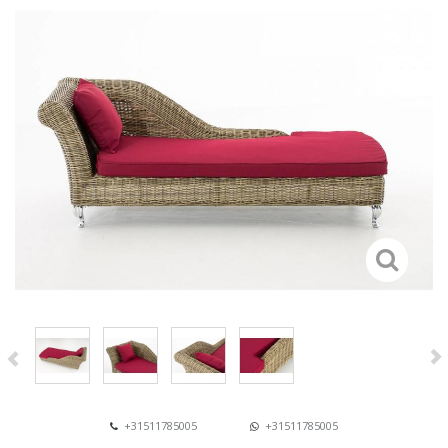
+31511785005
+31511785005