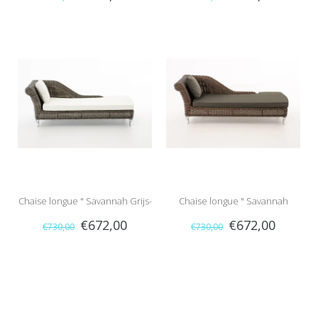
Naturel-Antraciet "
Grijs "
Chaise longue " Savannah Grijs-
Chaise longue " Savannah
€672,00
€672,00
€730,00
€730,00
Crème "
Bruin-Antraciet "