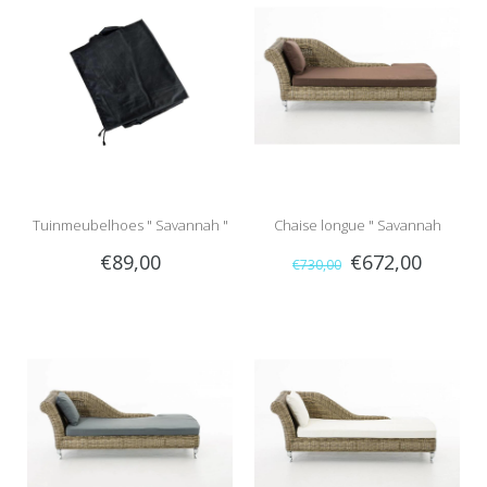
Tuinmeubelhoes " Savannah "
Chaise longue " Savannah
€89,00
€672,00
€730,00
Naturel-Bruin "