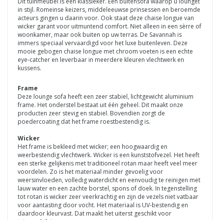
Dit tuinmeubel is een klassieker. Een buitensofa waarop u lounget
in stijl. Romeinse keizers, middeleeuwse prinsessen en beroemde
acteurs gingen u daarin voor. Ook staat deze chaise longue van
wicker garant voor uitmuntend comfort. Niet alleen in een sèrre of
woonkamer, maar ook buiten op uw terras. De Savannah is
immers speciaal vervaardigd voor het luxe buitenleven. Deze
mooie gebogen chaise longue met chroom voeten is een echte
eye-catcher en leverbaar in meerdere kleuren vlechtwerk en
kussens.
Frame
Deze lounge sofa heeft een zeer stabiel, lichtgewicht aluminium
frame. Het onderstel bestaat uit één geheel. Dit maakt onze
producten zeer stevig en stabiel. Bovendien zorgt de
poedercoating dat het frame roestbestendig is.
Wicker
Het frame is bekleed met wicker; een hoogwaardig en
weerbestendig vlechtwerk. Wicker is een kunststofvezel. Het heeft
een sterke gelijkenis met traditioneel rotan maar heeft veel meer
voordelen. Zo is het materiaal minder gevoelig voor
weersinvloeden, volledig waterdicht en eenvoudig te reinigen met
lauw water en een zachte borstel, spons of doek. In tegenstelling
tot rotan is wicker zeer veerkrachtig en zijn de vezels niet vatbaar
voor aantasting door vocht. Het materiaal is UV-bestendig en
daardoor kleurvast. Dat maakt het uiterst geschikt voor