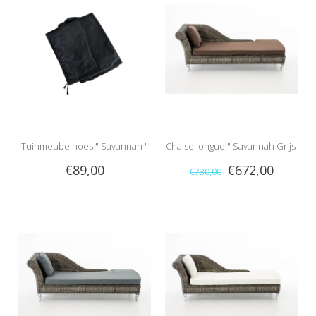
Tuinmeubelhoes " Savannah "
Chaise longue " Savannah Grijs-
€89,00
€672,00
€730,00
Bruin "