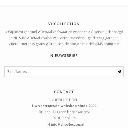
VHCOLLECTION
✓
Wij bezorgen snel
✓
Bepaal zelf waar en wanneer
✓
Gratis thuisbezorgd
in NL & BE
✓
Betaal zoals u wilt
✓
Niet tevreden – geld terug garantie
✓
Retourneren is gratis
✓
Gratis op de hoogte middels SMS-notificatie
NIEUWSBRIEF
CONTACT
VHCOLLECTION
Uw vertrouwde webshop sinds 2009
Bruneel 31 (geen bezoekadres)
9291JB
Kollum
info@vhcollection.nl