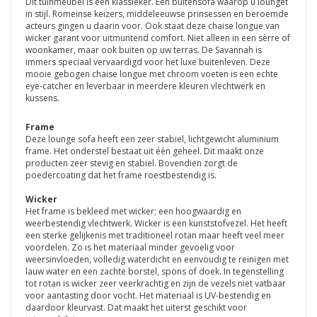
Dit tuinmeubel is een klassieker. Een buitensofa waarop u lounget
in stijl. Romeinse keizers, middeleeuwse prinsessen en beroemde
acteurs gingen u daarin voor. Ook staat deze chaise longue van
wicker garant voor uitmuntend comfort. Niet alleen in een sèrre of
woonkamer, maar ook buiten op uw terras. De Savannah is
immers speciaal vervaardigd voor het luxe buitenleven. Deze
mooie gebogen chaise longue met chroom voeten is een echte
eye-catcher en leverbaar in meerdere kleuren vlechtwerk en
kussens.
Frame
Deze lounge sofa heeft een zeer stabiel, lichtgewicht aluminium
frame. Het onderstel bestaat uit één geheel. Dit maakt onze
producten zeer stevig en stabiel. Bovendien zorgt de
poedercoating dat het frame roestbestendig is.
Wicker
Het frame is bekleed met wicker; een hoogwaardig en
weerbestendig vlechtwerk. Wicker is een kunststofvezel. Het heeft
een sterke gelijkenis met traditioneel rotan maar heeft veel meer
voordelen. Zo is het materiaal minder gevoelig voor
weersinvloeden, volledig waterdicht en eenvoudig te reinigen met
lauw water en een zachte borstel, spons of doek. In tegenstelling
tot rotan is wicker zeer veerkrachtig en zijn de vezels niet vatbaar
voor aantasting door vocht. Het materiaal is UV-bestendig en
daardoor kleurvast. Dat maakt het uiterst geschikt voor