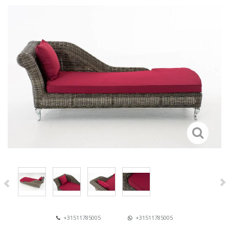
+31511785005
+31511785005