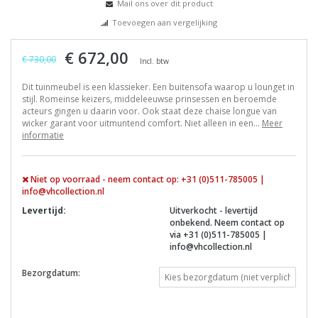
Mail ons over dit product
Toevoegen aan vergelijking
€ 672,00
€ 730,00
Incl. btw
Dit tuinmeubel is een klassieker. Een buitensofa waarop u lounget in
stijl. Romeinse keizers, middeleeuwse prinsessen en beroemde
acteurs gingen u daarin voor. Ook staat deze chaise longue van
wicker garant voor uitmuntend comfort. Niet alleen in een...
Meer
informatie
Niet op voorraad - neem contact op: +31 (0)511-785005 |
info@vhcollection.nl
Levertijd:
Uitverkocht - levertijd
onbekend. Neem contact op
via +31 (0)511-785005 |
info@vhcollection.nl
Bezorgdatum: