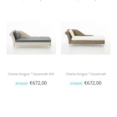
Antraciet "
Zwart-Bruin "
Chaise longue " Savannah Wit-
Chaise longue " Savannah
€672,00
€672,00
€730,00
€730,00
Grijs "
Naturel-Crème "