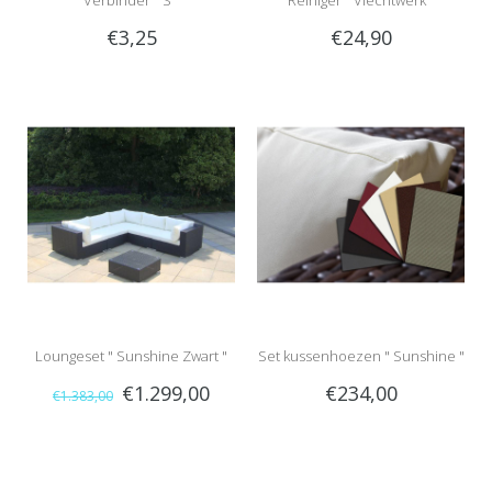
Verbinder " S "
Reiniger " Vlechtwerk "
€3,25
€24,90
Loungeset " Sunshine Zwart "
Set kussenhoezen " Sunshine "
€1.299,00
€234,00
€1.383,00