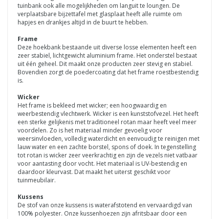
tuinbank ook alle mogelijkheden om languit te loungen. De
verplaatsbare bijzettafel met glasplaat heeft alle ruimte om
hapjes en drankjes altijd in de buurt te hebben.
Frame
Deze hoekbank bestaande uit diverse losse elementen heeft een
zeer stabiel, lichtgewicht aluminium frame. Het onderstel bestaat
uit één geheel. Dit maakt onze producten zeer stevig en stabiel.
Bovendien zorgt de poedercoating dat het frame roestbestendig
is.
Wicker
Het frame is bekleed met wicker; een hoogwaardig en
weerbestendig vlechtwerk. Wicker is een kunststofvezel. Het heeft
een sterke gelijkenis met traditioneel rotan maar heeft veel meer
voordelen. Zo is het materiaal minder gevoelig voor
weersinvloeden, volledig waterdicht en eenvoudig te reinigen met
lauw water en een zachte borstel, spons of doek. In tegenstelling
tot rotan is wicker zeer veerkrachtig en zijn de vezels niet vatbaar
voor aantasting door vocht. Het materiaal is UV-bestendig en
daardoor kleurvast. Dat maakt het uiterst geschikt voor
tuinmeubilair.
Kussens
De stof van onze kussens is waterafstotend en vervaardigd van
100% polyester. Onze kussenhoezen zijn afritsbaar door een