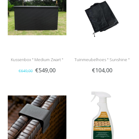
Kussenbox " Medium Zwart "
Tuinmeubelhoes " Sunshine "
€549,00
€104,00
€649,00