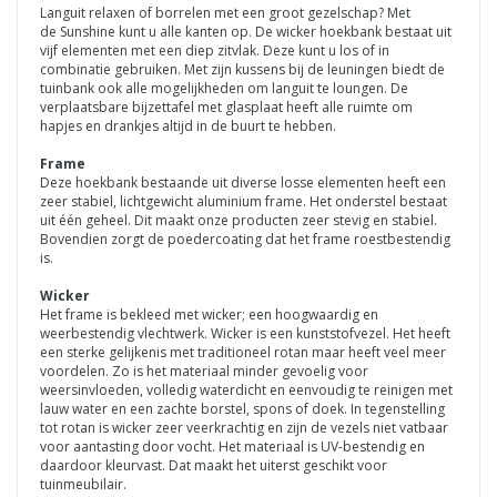
Languit relaxen of borrelen met een groot gezelschap? Met
de Sunshine kunt u alle kanten op. De wicker hoekbank bestaat uit
vijf elementen met een diep zitvlak. Deze kunt u los of in
combinatie gebruiken. Met zijn kussens bij de leuningen biedt de
tuinbank ook alle mogelijkheden om languit te loungen. De
verplaatsbare bijzettafel met glasplaat heeft alle ruimte om
hapjes en drankjes altijd in de buurt te hebben.
Frame
Deze hoekbank bestaande uit diverse losse elementen heeft een
zeer stabiel, lichtgewicht aluminium frame. Het onderstel bestaat
uit één geheel. Dit maakt onze producten zeer stevig en stabiel.
Bovendien zorgt de poedercoating dat het frame roestbestendig
is.
Wicker
Het frame is bekleed met wicker; een hoogwaardig en
weerbestendig vlechtwerk. Wicker is een kunststofvezel. Het heeft
een sterke gelijkenis met traditioneel rotan maar heeft veel meer
voordelen. Zo is het materiaal minder gevoelig voor
weersinvloeden, volledig waterdicht en eenvoudig te reinigen met
lauw water en een zachte borstel, spons of doek. In tegenstelling
tot rotan is wicker zeer veerkrachtig en zijn de vezels niet vatbaar
voor aantasting door vocht. Het materiaal is UV-bestendig en
daardoor kleurvast. Dat maakt het uiterst geschikt voor
tuinmeubilair.