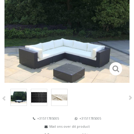
+31511785005
+31511785005
Mail ons over dit product