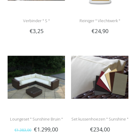
Verbinder " S "
Reiniger " Vlechtwerk "
€3,25
€24,90
Loungeset " Sunshine Bruin "
Set kussenhoezen " Sunshine "
€1.299,00
€234,00
€1.383,00