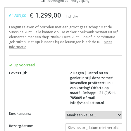
Toevoegen aan vergelijking
€ 1.299,00
€ 1.383,00
Incl. btw
Languit relaxen of borrelen met een groot gezelschap? Met de
Sunshine kunt u alle kanten op. De wicker hoekbank bestaat uit vijf
elementen met een diep zitvlak. Deze kunt u los of in combinatie
gebruiken. Met zijn kussens bij de leuningen biedt de tu...
Meer
informatie
Op voorraad
Levertijd:
2 Dagen | Bestel nu en
geniet in stijl deze zomer!
Bovendien profiteert u nu
van korting! Offerte op
maat? -Bel/app: +31 (0)511-
785005 of mail:
info@vhcollection.nl
Kies kussens:
Bezorgdatum: