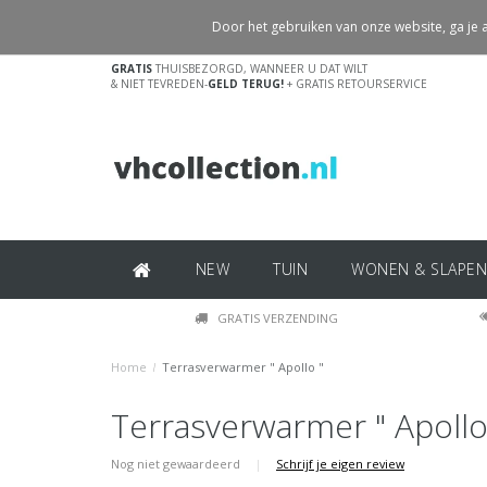
Door het gebruiken van onze website, ga je
GRATIS
THUISBEZORGD, WANNEER U DAT WILT
& NIET TEVREDEN-
GELD TERUG!
+ GRATIS RETOURSERVICE
NEW
TUIN
WONEN & SLAPEN
GRATIS VERZENDING
Home
/
Terrasverwarmer " Apollo "
Terrasverwarmer " Apollo
Nog niet gewaardeerd
|
Schrijf je eigen review