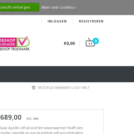
 bericht verbergen
Meer over cookies »
INLOGGEN
REGISTREREN
0
€0,00
BEZORGD WANNEER U DAT WILT
 689,00
Incl. btw
luxe Apollo infrarood terrasverwarmer heeft een
zonder uiterlijk en een krachtige infraroodstraling.