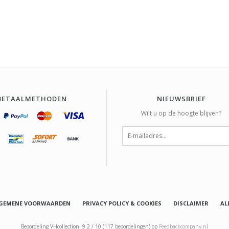
BETAALMETHODEN
NIEUWSBRIEF
Wilt u op de hoogte blijven?
GEMENE VOORWAARDEN
PRIVACY POLICY & COOKIES
DISCLAIMER
AL
Beoordeling
VHcollection
:
9.2
/
10
(
117
beoordelingen) op
Feedbackcompany.nl