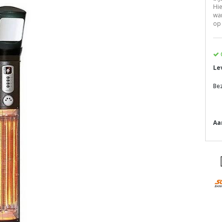
Hie
wa
op 
Le
Be
Aa