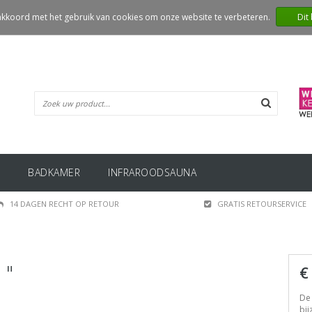
 akkoord met het gebruik van cookies om onze website te verbeteren.
Dit
BADKAMER
INFRAROODSAUNA
14 DAGEN RECHT OP RETOUR
GRATIS RETOURSERVICE
 "
€
De 
bij