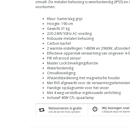
omvalt.
De metalen behuizing is weerbestendig (IP55) en 
voorkomen.
Kleur: hamerslag grijs
Hoogte: 190 cm
Gewicht 31 kg
220-240V 50Hz AC-voeding
Robuuste metalen behuizing
Carbon kachel
2 warmte-instellingen: 1480W en 2960W, afzonderl
Effectieve oppervlak verwarming van ongeveer 4-
PIR infrarood sensor
Master Lock beveiligingsfunctie
Waterbestendig
Omvalbeveiliging
Afstandsbediening met magnetische houder
Met RVS afgewerkt voor de verwarmingselemente
Handige opslagruimte voor het snoer
Met 4-weg verstelbar ingebouwde verlichting
Inclusief 40W CFL spaarlamp