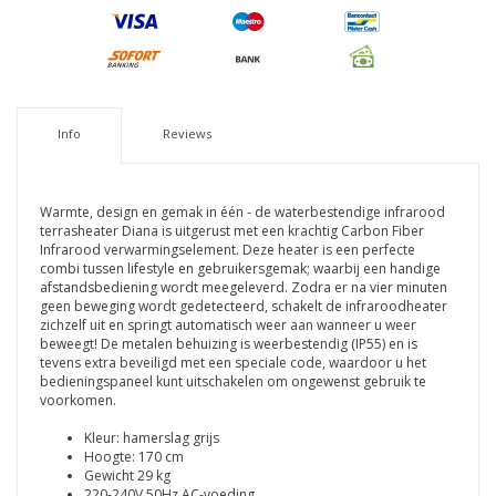
Info
Reviews
Warmte, design en gemak in één - de waterbestendige infrarood
terrasheater Diana is uitgerust met een krachtig Carbon Fiber
Infrarood verwarmingselement. Deze heater is een perfecte
combi tussen lifestyle en gebruikersgemak; waarbij een handige
afstandsbediening wordt meegeleverd. Zodra er na vier minuten
geen beweging wordt gedetecteerd, schakelt de infraroodheater
zichzelf uit en springt automatisch weer aan wanneer u weer
beweegt! De metalen behuizing is weerbestendig (IP55) en is
tevens extra beveiligd met een speciale code, waardoor u het
bedieningspaneel kunt uitschakelen om ongewenst gebruik te
voorkomen.
Kleur: hamerslag grijs
Hoogte: 170 cm
Gewicht 29 kg
220-240V 50Hz AC-voeding