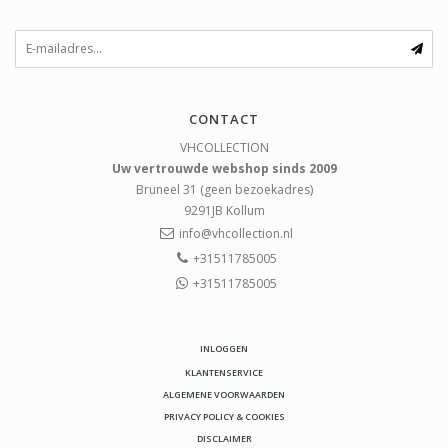
CONTACT
VHCOLLECTION
Uw vertrouwde webshop sinds 2009
Bruneel 31 (geen bezoekadres)
9291JB
Kollum
info@vhcollection.nl
+31511785005
+31511785005
INLOGGEN
KLANTENSERVICE
ALGEMENE VOORWAARDEN
PRIVACY POLICY & COOKIES
DISCLAIMER