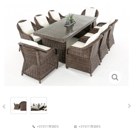
+31511785005
+31511785005