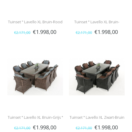
Tuinset " Lavello XL Bruin-Rood
Tuinset " Lavello XL Bruin-
€1.998,00
€1.998,00
€2.171,00
€2.171,00
"
Antraciet "
Tuinset " Lavello XL Bruin-Grijs "
Tuinset " Lavello XL Zwart-Bruin
€1.998,00
€1.998,00
€2.171,00
€2.171,00
"