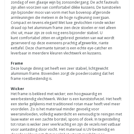
zondag of een glaasje wijn bij zonsondergang. De acht fauteuils
zijn allen voorzien van comfortabel dikke kussens. De tuinstoelen
zijn bijzonder mooi van vorm met hun bovenop afgeronde
armleuningen die meteen in de hoge rugleuning overgaan.
Compact en tevens elegant! Met luxe gevlochten ronde wicker
draad op het aluminium frame zien deze stoelen er niet alleen
chic uit, maar zijn ze ook nog eens bijzonder stabiel. U
kunt comfortabel zitten en uitgebreid genieten van wat wordt
geserveerd op deze eveneens prachtig afgewerkte, riante
eettafel. Deze charmante
tuinset is een echte eye-catcher en
leverbaar in meerdere kleuren vlechtwerk en kussens.
Frame
Deze lounge dining set heeft een zeer stabiel, lichtgewicht
aluminium frame. Bovendien zorgt de poedercoating dat het
frame roestbestendig is.
Wicker
Het frame is bekleed met wicker; een hoogwaardig en
weerbestendig vlechtwerk. Wicker is een kunststofvezel. Het heeft
een sterke gelijkenis met traditioneel rotan maar heeft veel meer
voordelen. Zo is het materiaal minder gevoelig voor
weersinvloeden, volledig waterdicht en eenvoudig te reinigen met
lauw water en een zachte borstel, spons of doek. In tegenstelling
tot rotan is wicker zeer veerkrachtig en zijn de vezels niet vatbaar
voor aantasting door vocht. Het materiaal is UV-bestendig en