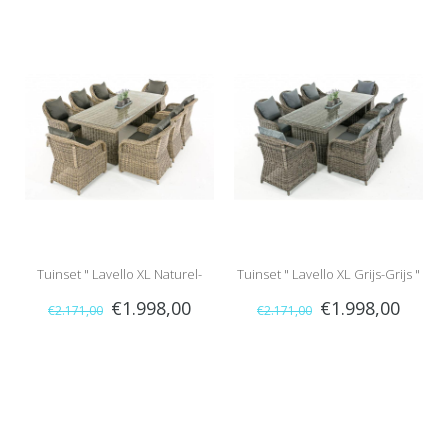
Tuinset " Lavello XL Naturel-
Tuinset " Lavello XL Grijs-Grijs "
€1.998,00
€1.998,00
€2.171,00
€2.171,00
Antraciet "