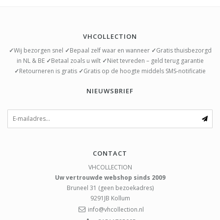
VHCOLLECTION
✓
Wij bezorgen snel
✓
Bepaal zelf waar en wanneer
✓
Gratis thuisbezorgd
in NL & BE
✓
Betaal zoals u wilt
✓
Niet tevreden – geld terug garantie
✓
Retourneren is gratis
✓
Gratis op de hoogte middels SMS-notificatie
NIEUWSBRIEF
CONTACT
VHCOLLECTION
Uw vertrouwde webshop sinds 2009
Bruneel 31 (geen bezoekadres)
9291JB
Kollum
info@vhcollection.nl