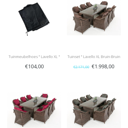
Tuinmeubelhoes " Lavello XL "
Tuinset " Lavello XL Bruin-Bruin
€104,00
€1.998,00
€2.171,00
"