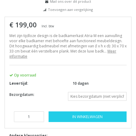
Mail ons over dit product
Toevoegen aan vergelijking
€ 199,00
Incl. btw
Met zijn tijdloze design is de badkamerkast Atria M een aanvulling
voor elke badkamer met behoefte aan functioneel meubeldesign.
Dit hoogwaardig badmeubel met afmetingen van (l x h x d): 30 x 70 x
33 cm bevat één verstelbare plank. Met deze luxe badk...
Meer
informatie
Op voorraad
Levertijd:
10 dagen
Bezorgdatum:
IN WINKELWAGEN
Andere kleuropties: