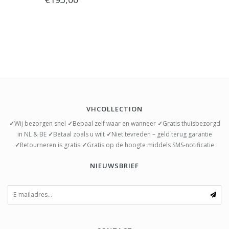
anthracite "
VHCOLLECTION
✓
Wij bezorgen snel
✓
Bepaal zelf waar en wanneer
✓
Gratis thuisbezorgd
in NL & BE
✓
Betaal zoals u wilt
✓
Niet tevreden – geld terug garantie
✓
Retourneren is gratis
✓
Gratis op de hoogte middels SMS-notificatie
NIEUWSBRIEF