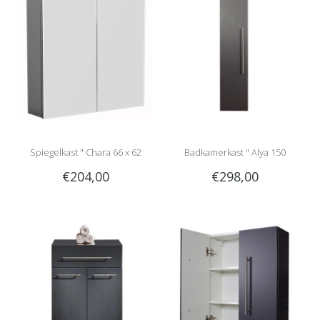
Spiegelkast " Chara 66 x 62
Badkamerkast " Alya 150
€204,00
€298,00
anthracite "
anthracite "