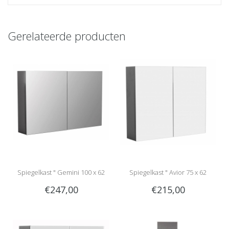
Gerelateerde producten
Spiegelkast " Gemini 100 x 62
Spiegelkast " Avior 75 x 62
€247,00
€215,00
anthracite "
anthracite "