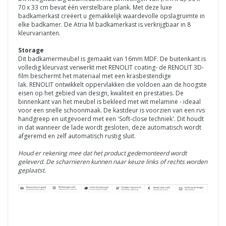
70 x 33 cm bevat
één verstelbare plank.
Met deze luxe
badkamerkast creëert u gemakkelijk waardevolle opslagruimte in
elke badkamer.
De Atria M badkamerkast is verkrijgbaar in 8
kleurvarianten.
Storage
Dit badkamermeubel is gemaakt van 16mm MDF. De buitenkant is
volledig kleurvast verwerkt met RENOLIT coating- de
RENOLIT
3D-
film beschermt het materiaal met een krasbestendige
lak.
RENOLIT
ontwikkelt oppervlakken die voldoen aan de hoogste
eisen op het gebied van design, kwaliteit en prestaties.
De
binnenkant van het meubel is bekleed met wit melamine - ideaal
voor een snelle schoonmaak. De kastdeur is voorzien van een rvs
handgreep en uitgevoerd met een 'Soft-close techniek'. Dit houdt
in dat wanneer de lade wordt gesloten, deze automatisch wordt
afgeremd en zelf automatisch rustig sluit.
Houd er rekening mee dat het product gedemonteerd wordt
geleverd.
De scharnieren kunnen naar keuze links of rechts worden
geplaatst.