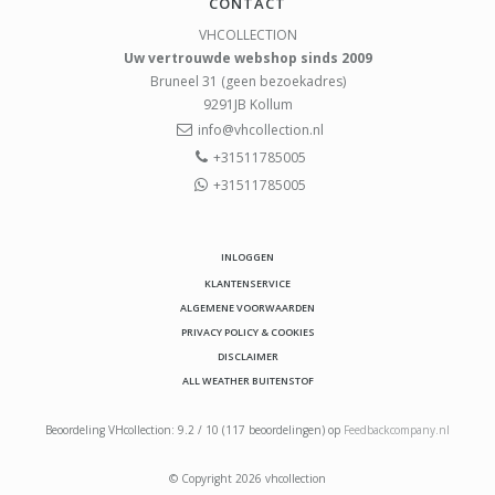
CONTACT
VHCOLLECTION
Uw vertrouwde webshop sinds 2009
Bruneel 31 (geen bezoekadres)
9291JB
Kollum
info@vhcollection.nl
+31511785005
+31511785005
INLOGGEN
KLANTENSERVICE
ALGEMENE VOORWAARDEN
PRIVACY POLICY & COOKIES
DISCLAIMER
ALL WEATHER BUITENSTOF
Beoordeling
VHcollection
:
9.2
/
10
(
117
beoordelingen) op
Feedbackcompany.nl
© Copyright 2026 vhcollection