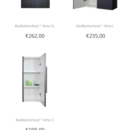
Badkamerkast " Atria XL
Badkamerkast " Atria L
€262,00
€235,00
anthracite "
anthracite "
Badkamerkast " Atria S
€193,00