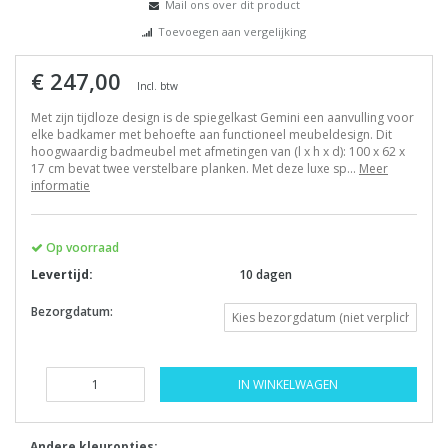
Mail ons over dit product
Toevoegen aan vergelijking
€ 247,00
Incl. btw
Met zijn tijdloze design is de spiegelkast Gemini een aanvulling voor
elke badkamer met behoefte aan functioneel meubeldesign. Dit
hoogwaardig badmeubel met afmetingen van (l x h x d): 100 x 62 x
17 cm bevat twee verstelbare planken. Met deze luxe sp...
Meer
informatie
Op voorraad
Levertijd:
10 dagen
Bezorgdatum:
IN WINKELWAGEN
Andere kleuropties: