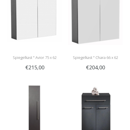
Spiegelkast " Avior 75 x 62
Spiegelkast " Chara 66 x 62
€215,00
€204,00
anthracite "
anthracite "