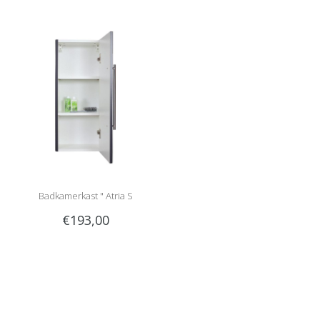
Badkamerkast " Atria S
€193,00
anthracite "