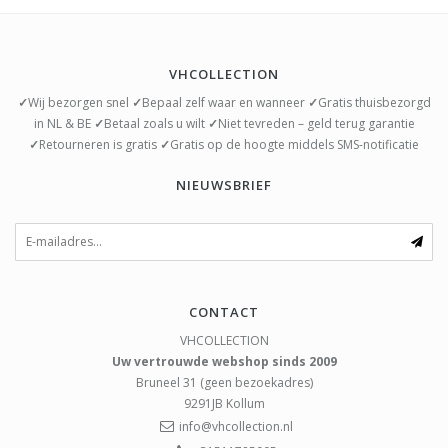
VHCOLLECTION
✓
Wij bezorgen snel
✓
Bepaal zelf waar en wanneer
✓
Gratis thuisbezorgd
in NL & BE
✓
Betaal zoals u wilt
✓
Niet tevreden – geld terug garantie
✓
Retourneren is gratis
✓
Gratis op de hoogte middels SMS-notificatie
NIEUWSBRIEF
CONTACT
VHCOLLECTION
Uw vertrouwde webshop sinds 2009
Bruneel 31 (geen bezoekadres)
9291JB
Kollum
info@vhcollection.nl