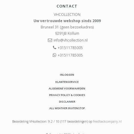
CONTACT
VHCOLLECTION
Uw vertrouwde webshop sinds 2009
Bruneel 31 (geen bezoekadres)
9291JB
Kollum
info@vhcollection.nl
+31511785005
+31511785005
INLOGGEN
KLANTENSERVICE
ALGEMENE VOORWAARDEN
PRIVACY POLICY & COOKIES
DISCLAIMER
ALL WEATHER BUITENSTOF
Beoordeling
VHcollection
:
9.2
/
10
(
117
beoordelingen) op
Feedbackcompany.nl