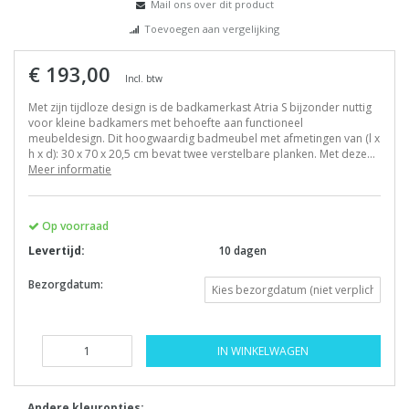
Mail ons over dit product
Toevoegen aan vergelijking
€ 193,00
Incl. btw
Met zijn tijdloze design is de badkamerkast Atria S bijzonder nuttig
voor kleine badkamers met behoefte aan functioneel
meubeldesign. Dit hoogwaardig badmeubel met afmetingen van (l x
h x d): 30 x 70 x 20,5 cm bevat twee verstelbare planken. Met deze...
Meer informatie
Op voorraad
Levertijd:
10 dagen
Bezorgdatum:
IN WINKELWAGEN
Andere kleuropties: