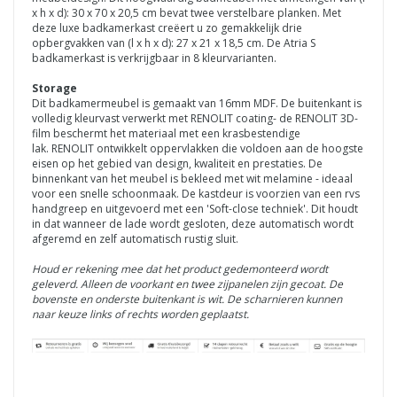
x h x d): 30 x 70 x 20,5 cm bevat
twee
verstelbare planken.
Met
deze luxe badkamerkast creëert u zo gemakkelijk drie
opbergvakken van (l x h x d): 27 x 21 x 18,5 cm.
De Atria S
badkamerkast is verkrijgbaar in 8 kleurvarianten.
Storage
Dit badkamermeubel is gemaakt van 16mm MDF. De buitenkant is
volledig kleurvast verwerkt met RENOLIT coating- de
RENOLIT
3D-
film beschermt het materiaal met een krasbestendige
lak.
RENOLIT
ontwikkelt oppervlakken die voldoen aan de hoogste
eisen op het gebied van design, kwaliteit en prestaties.
De
binnenkant van het meubel is bekleed met wit melamine - ideaal
voor een snelle schoonmaak. De kastdeur is voorzien van een rvs
handgreep en uitgevoerd met een 'Soft-close techniek'. Dit houdt
in dat wanneer de lade wordt gesloten, deze automatisch wordt
afgeremd en zelf automatisch rustig sluit.
Houd er rekening mee dat het product gedemonteerd wordt
geleverd.
Alleen de voorkant en twee zijpanelen zijn gecoat. De
bovenste en onderste buitenkant is wit.
De scharnieren kunnen
naar keuze links of rechts worden geplaatst.