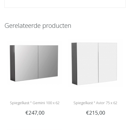
Gerelateerde producten
Spiegelkast " Gemini 100 x 62
Spiegelkast " Avior 75 x 62
€247,00
€215,00
anthracite "
anthracite "