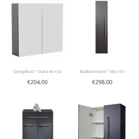
Spiegelkast " Chara 66 x 62
Badkamerkast " Alya 150
€204,00
€298,00
anthracite "
anthracite "