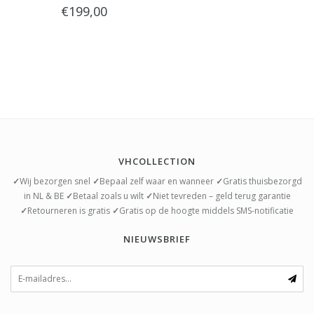
€199,00
anthracite "
VHCOLLECTION
✓
Wij bezorgen snel
✓
Bepaal zelf waar en wanneer
✓
Gratis thuisbezorgd
in NL & BE
✓
Betaal zoals u wilt
✓
Niet tevreden – geld terug garantie
✓
Retourneren is gratis
✓
Gratis op de hoogte middels SMS-notificatie
NIEUWSBRIEF